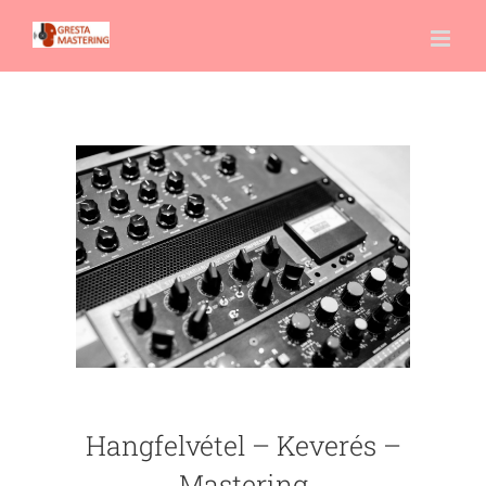
Skip
to
content
Hangfelvétel – Keverés –
Mastering